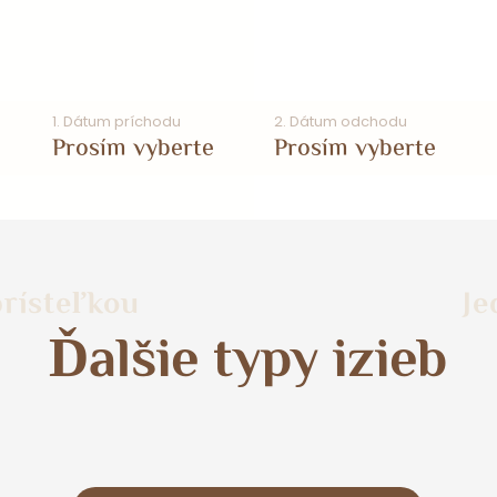
1. Dátum príchodu
2. Dátum odchodu
Prosím vyberte
Prosím vyberte
prísteľkou
Je
Ďalšie typy izieb