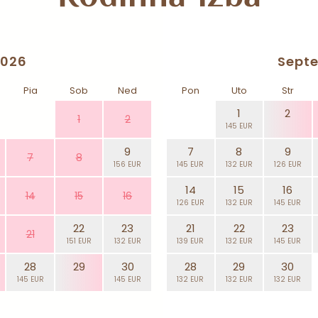
2026
Sept
Pia
Sob
Ned
Pon
Uto
Str
1
2
1
2
145 EUR
9
7
8
9
7
8
156 EUR
145 EUR
132 EUR
126 EUR
14
15
16
14
15
16
126 EUR
132 EUR
145 EUR
22
23
21
22
23
21
151 EUR
132 EUR
139 EUR
132 EUR
145 EUR
28
29
30
28
29
30
145 EUR
145 EUR
132 EUR
132 EUR
132 EUR