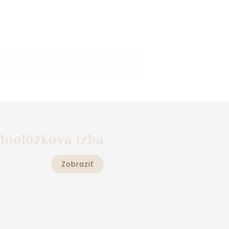
dnolôžková izba
Zobraziť