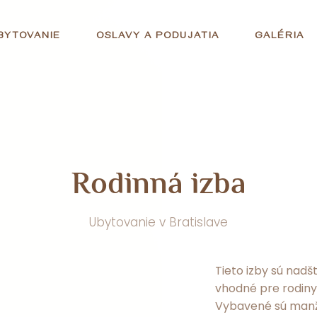
BYTOVANIE
OSLAVY A PODUJATIA
GALÉRIA
R
o
d
i
n
n
á
i
z
b
a
Ubytovanie v Bratislave
Tieto izby sú nad
vhodné pre rodiny
Vybavené sú manž