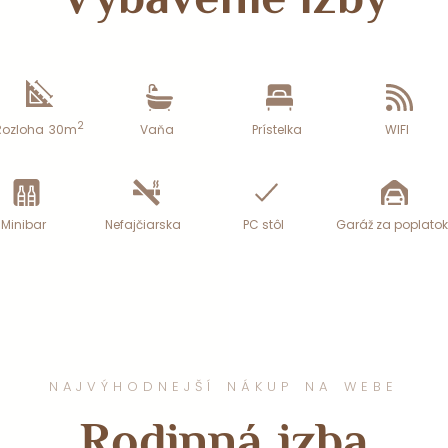
Vybavenie izby
2
Rozloha
30m
Vaňa
Prístelka
WIFI
Minibar
Nefajčiarska
PC stôl
Garáž za poplatok
NAJVÝHODNEJŠÍ NÁKUP NA WEBE
Rodinná izba