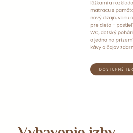
lôžkami a rozklad
matracu s pamäťo
nový dizajn, vaňu 
pre dieťa - postie
WC, detský pohári
a jedna na prízemí
kávy a čajov zdar
DOSTUPNÉ TE