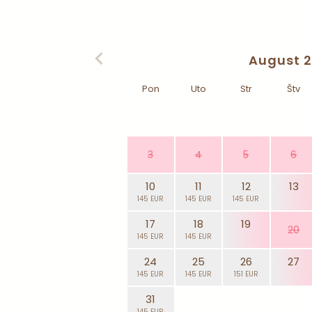
August 
Pon
Uto
Str
Štv
3
4
5
6
10
11
12
13
145 EUR
145 EUR
145 EUR
17
18
19
20
145 EUR
145 EUR
24
25
26
27
145 EUR
145 EUR
151 EUR
31
145 EUR