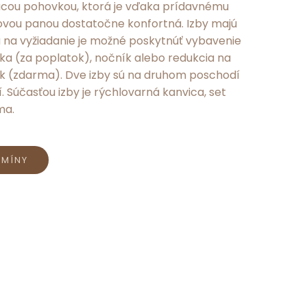
acou pohovkou, ktorá je vďaka prídavnému
vou panou dostatočne konfortná. Izby majú
a na vyžiadanie je možné poskytnúť vybavenie
ľka (za poplatok), nočník alebo redukcia na
k (zdarma). Dve izby sú na druhom poschodí
. Súčasťou izby je rýchlovarná kanvica, set
ma.
RMÍNY