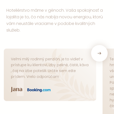
Hoteliérstvo máme v génoch. Vaša spokojnosť a
lojalita je to, čo nás nabíja novou energiou, ktorú
vám neustále vraciame v podobe kvalitných
služieb.
Veľmi milý rodinný penzión, je to vidieť v
Te
1
prístupe ku klientovi, izby pekné, čisté, káva
hn
, čaj na izbe potešili. Určite sem ešte
vš
prídem. Vrelo odporúčam
ur
Po
Jana
sp
ne
hy
či