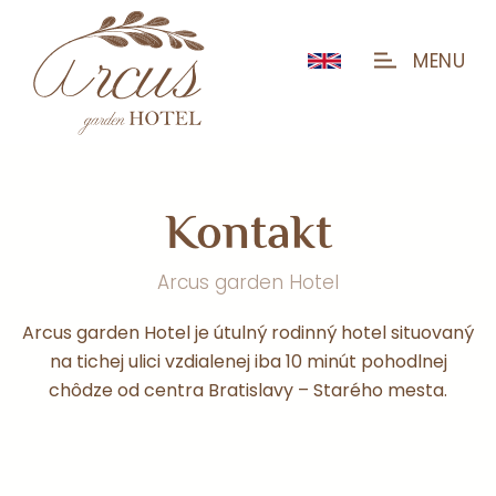
MENU
K
o
n
t
a
k
t
Arcus garden Hotel
Arcus garden Hotel je útulný rodinný hotel situovaný
na tichej ulici vzdialenej iba 10 minút pohodlnej
chôdze od centra Bratislavy – Starého mesta.